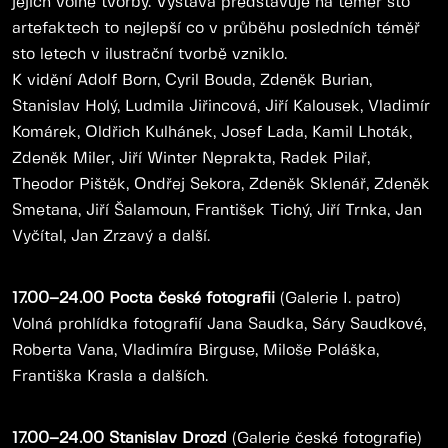
jejich volné tvorby. Výstava představuje na téměř sto
artefaktech to nejlepší co v průběhu posledních téměř
sto letech v ilustrační tvorbě vzniklo.
K vidění Adolf Born, Cyril Bouda, Zdeněk Burian,
Stanislav Holý, Ludmila Jiřincová, Jiří Kalousek, Vladimír
Komárek, Oldřich Kulhánek, Josef Lada, Kamil Lhoták,
Zdeněk Miler, Jiří Winter Neprakta, Radek Pilař,
Theodor Pištěk, Ondřej Sekora, Zdeněk Sklenář, Zdeněk
Smetana, Jiří Šalamoun, František Tichý, Jiří Trnka, Jan
Vyčítal, Jan Zrzavý a další.
17.00–24.00 Pocta české fotografii
(Galerie I. patro)
Volná prohlídka fotografií Jana Saudka, Sáry Saudkové,
Roberta Vana, Vladimíra Birguse, Miloše Poláška,
Františka Krasla a dalších.
17.00–24.00 Stanislav Drozd
(Galerie české fotografie)