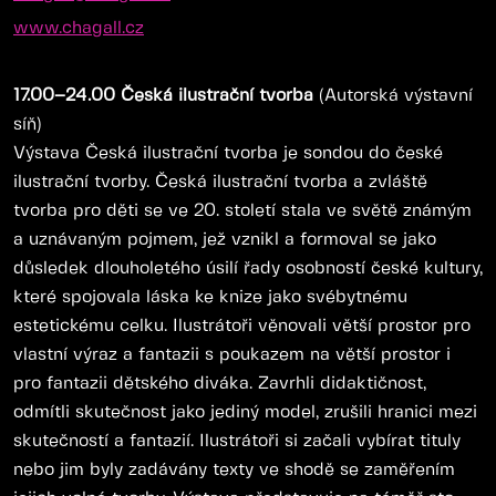
www.chagall.cz
17.00–24.00 Česká ilustrační tvorba
(Autorská výstavní
síň)
Výstava Česká ilustrační tvorba je sondou do české
ilustrační tvorby. Česká ilustrační tvorba a zvláště
tvorba pro děti se ve 20. století stala ve světě známým
a uznávaným pojmem, jež vznikl a formoval se jako
důsledek dlouholetého úsilí řady osobností české kultury,
které spojovala láska ke knize jako svébytnému
estetickému celku. Ilustrátoři věnovali větší prostor pro
vlastní výraz a fantazii s poukazem na větší prostor i
pro fantazii dětského diváka. Zavrhli didaktičnost,
odmítli skutečnost jako jediný model, zrušili hranici mezi
skutečností a fantazií. Ilustrátoři si začali vybírat tituly
nebo jim byly zadávány texty ve shodě se zaměřením